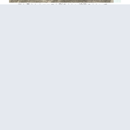
街も暮らしもココロも彩るよしい塗装のよしいで
す！！
この度は借家オーナー様から借家が古くなったので
塗装して綺麗にしてほしいとのご依頼をいただきま
した！！
住まれている方が気持ち良く生活できる方が良いと
の事で今回の塗装工事をされるそうで、とても素晴
らしいオーナー様だと感じました！！
オーナー様のご要望にしっかりお応えできるよう誠
心誠意作業して参りたいと思います！！
よしい塗装では住宅だけではなく、アパート・マン
ション等の外装やリフォームも承っておりますので
ご相談だけでもお気軽にご連絡ください！！
ではコロナ対策をしっかりして工事を進めて参りま
す！！
担当 芳井