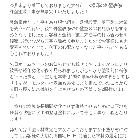
今月末より着工しておりました大分市 K様邸の外壁改修、
外壁塗装工事が無事完工いたしました！
緊急案件だった事もあり現地調査、足場設置、落下防止対策
を先立って行い、後で外壁改修や外壁塗装のお見積りをする
形となりましたがお客様と金額、施工方法等の打ち合わせを
綿密に行いながら工事を進めて参りましたのでお客様にも大
変喜んでいただき、落下の心配がなくなった事からとても安
心されておりました！
先日ホームページのお知らせでも載せておりますがシロアリ
被害や経年劣化が多く見られましたがしっかり塗装前に補修
を行った事と、下塗りを本来は1層の厚膜仕様が標準としてお
りますが、モルタルの表面も劣化により傷んでいたことから
表面を厚く防水機能を向上させるため下塗りを2回行いまし
た！
上塗りの塗膜を長期間劣化させず維持させるためには下地を
綺麗な状態に戻す調整は塗装において最も大事な工程となり
ます！
弊社では上塗り材選定も大切にしておりますが下塗り材に対
してもお客様の大切な御自宅1件1件に適した塗料の選定に力