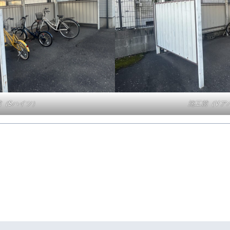
前（Sハイツ）
施工前（Vア