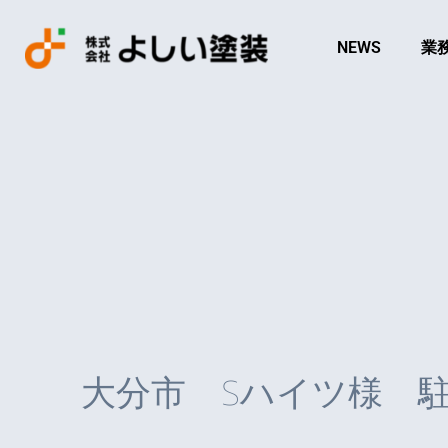
NEWS
業
大分市 Sハイツ様 